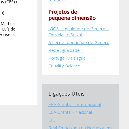
as (CES) e
Projetos de
oa)
pequena dimensão
Martins;
IGOS – Igualdade de Género –
 Luís de
Odivelas e Seixal
 Fonseca
A Lei de Identidade de Género
Rede Igualdade +
Portugal Mais Igual
Equality Balance
Ligações Úteis
EEA Grants – Internacional
EEA Grants – Nacional
CIG
Real Embaixada da Noruega em