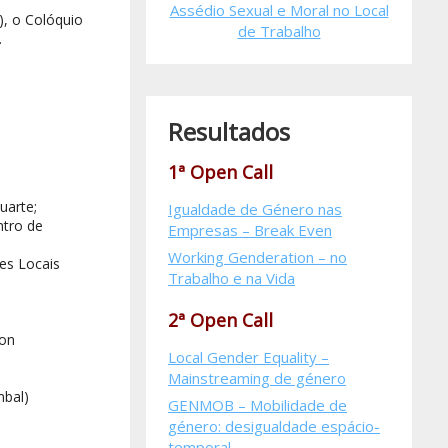
Assédio Sexual e Moral no Local
), o Colóquio
de Trabalho
.
Resultados
1ª Open Call
uarte;
Igualdade de Género nas
ntro de
Empresas – Break Even
Working Genderation – no
es Locais
Trabalho e na Vida
2ª Open Call
ion
Local Gender Equality –
Mainstreaming de género
mbal)
GENMOB – Mobilidade de
género: desigualdade espácio-
temporal