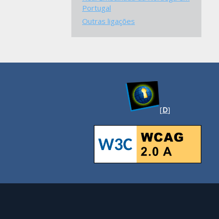
Portugal
Outras ligações
[
D
]