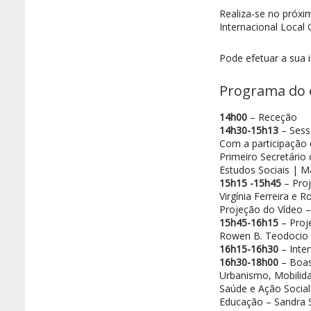
Realiza-se no próxi
Internacional Local
Pode efetuar a sua 
Programa do 
14h00
– Receção
14h30-15h13
– Sess
Com a participação 
Primeiro Secretário
Estudos Sociais | Ma
15h15 -15h45
– Proj
Virgínia Ferreira e 
Projeção do Vídeo 
15h45-16h15
– Proj
Rowen B. Teodocio e
16h15-16h30
– Inter
16h30-18h00
– Boas
Urbanismo, Mobilida
Saúde e Ação Social
Educação – Sandra S