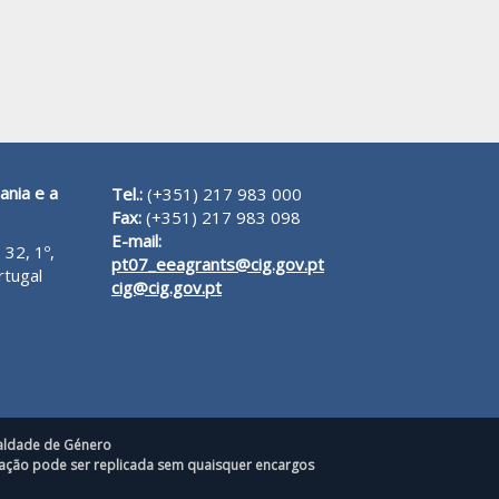
ania e a
Tel.:
(+351) 217 983 000
Fax:
(+351) 217 983 098
E-mail:
 32, 1º,
pt07_eeagrants@cig.gov.pt
rtugal
cig@cig.gov.pt
ualdade de Género
rmação pode ser replicada sem quaisquer encargos