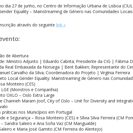
mo dia 27 de junho, no Centro de Informação Urbana de Lisboa (CIUL
 Gender Equality – Mainstreaming de Género nas Comunidades Locais
inscrição através do seguinte
link »
evento:
ão de Abertura
de: Ministro Adjunto | Eduardo Cabrita; Presidente da CIG | Fátima D
 da Real Embaixada da Noruega | Bent Bakken; Representante do Ce
nuel Carvalho da Silva; Coordenadora do Projeto | Virgínia Ferreira
eto Local Gender Equality: Mainstreaming de Género nas Comunidad
Rosa Monteiro (CES)
– LGE (Monstros e Companhia)
eto OXLO – Oslo Extra Large
 Channeh Maram Joof, City of Oslo – Unit for Diversity and Integrat
valo
 práticas nos Municípios em Portugal
de e Segurança – Rosa Monteiro (CES) e Sílvia Silva Ferreira (CM Po
 – Sandra Saleiro e Ana Sofia Vaz (CM Mangualde)
aleiro e Maria José Gamito (CM Ferreira do Alentejo)