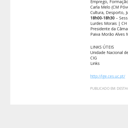
Emprego, Formação e
Carla Melo (CM Póv
Cultura, Desporto, 
18h00-18h30
– Sess
Lurdes Morais | CH 
Presidente da Câma
Paiva Morão Alves 
LINKS ÚTEIS
Unidade Nacional d
CIG
Links
http://lge.ces.uc.pt/
PUBLICADO EM:
DESTA