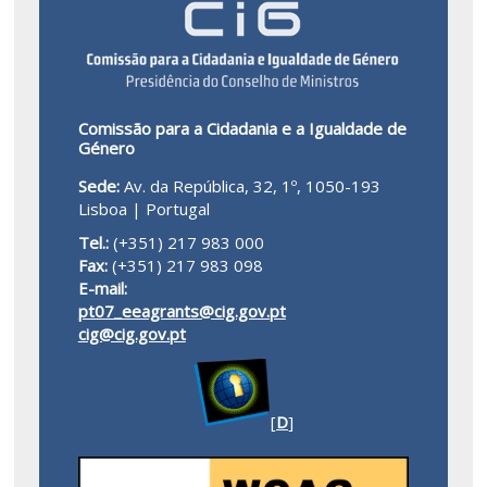
Comissão para a Cidadania e a Igualdade de
Género
Sede:
Av. da República, 32, 1º, 1050-193
Lisboa | Portugal
Tel.:
(+351) 217 983 000
Fax:
(+351) 217 983 098
E-mail:
pt07_eeagrants@cig.gov.pt
cig@cig.gov.pt
[
D
]