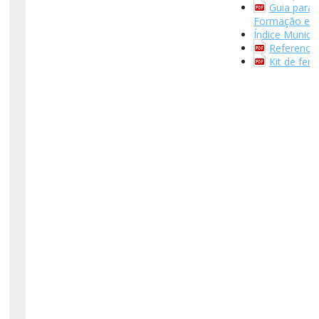
Guia para 
Formação e E
Índice Munici
Referencia
Kit de fer