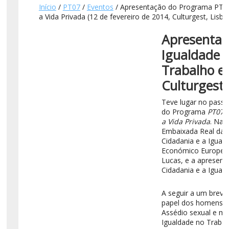
Início
/
PT07
/
Eventos
/ Apresentação do Programa PT07:
a Vida Privada (12 de fevereiro de 2014, Culturgest, Lisbo
Apresentaç
Igualdade d
Trabalho e 
Culturgest,
Teve lugar no passad
do Programa
PT07: 
a Vida Privada
. Na 
Embaixada Real da N
Cidadania e a Igual
Económico Europeu 
Lucas, e a apresen
Cidadania e a Igual
A seguir a um breve
papel dos homens na 
Assédio sexual e mo
Igualdade no Trabal