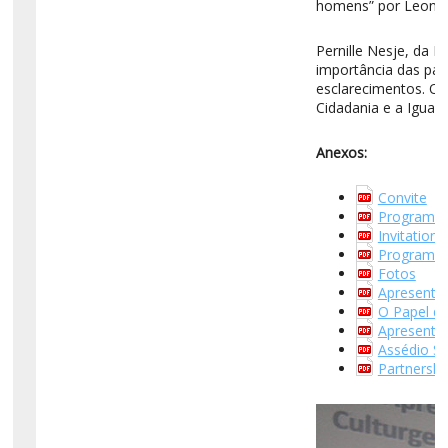
homens” por Leonor P
Pernille Nesje, da K
importância das par
esclarecimentos. O 
Cidadania e a Igual
Anexos:
Convite
Programa
Invitation
Programm
Fotos
Apresenta
O Papel d
Apresenta
Assédio Se
Partnershi