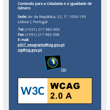
Comissão para a Cidadania e a Igualdade de
Género
Sede:
Av. da República, 32, 1º, 1050-193
Lisboa | Portugal
Tel.:
(+351) 217 983 000
Fax:
(+351) 217 983 098
E-mail:
pt07_eeagrants@cig.gov.pt
cig@cig.gov.pt
[
D
]