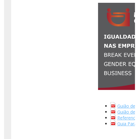
Guião de R
Guião de R
Referenci
Guia Para