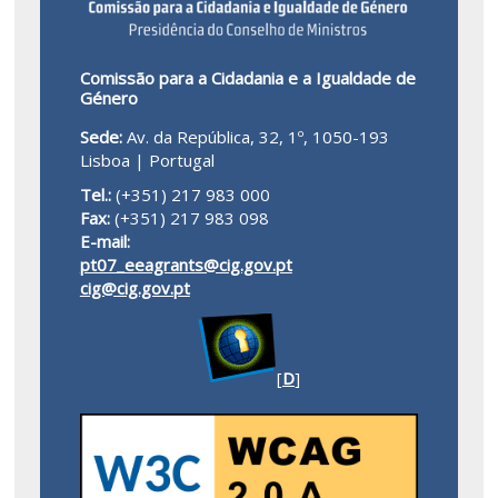
Comissão para a Cidadania e a Igualdade de
Género
Sede:
Av. da República, 32, 1º, 1050-193
Lisboa | Portugal
Tel.:
(+351) 217 983 000
Fax:
(+351) 217 983 098
E-mail:
pt07_eeagrants@cig.gov.pt
cig@cig.gov.pt
[
D
]