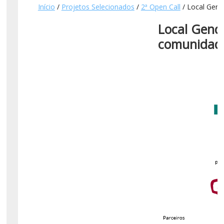
Início
/
Projetos Selecionados
/
2ª Open Call
/ Local Gend
Local Gend
comunidade