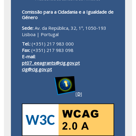
Comissão para a Cidadania e a Igualdade de
Género
Sede:
Av. da República, 32, 1º, 1050-193
Lisboa | Portugal
Tel.:
(+351) 217 983 000
Fax:
(+351) 217 983 098
E-mail:
pt07_eeagrants@cig.gov.pt
cig@cig.gov.pt
[
D
]