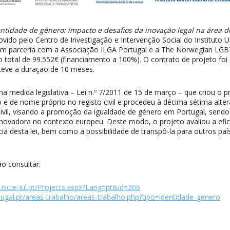
entidade de género: impacto e desafios da inovação legal na área d
ido pelo Centro de Investigação e Intervenção Social do Instituto Un
em parceria com a Associação ILGA Portugal e a The Norwegian LGB
 total de 99.552€ (financiamento a 100%). O contrato de projeto foi
teve a duração de 10 meses.
ma medida legislativa – Lei n.º 7/2011 de 15 de março – que criou o 
e de nome próprio no registo civil e procedeu à décima sétima alte
ivil, visando a promoção da igualdade de género em Portugal, send
vadora no contexto europeu. Deste modo, o projeto avaliou a efic
ncia desta lei, bem como a possibilidade de transpô-la para outros pa
o consultar:
.iscte-iul.pt/Projects.aspx?Lang=pt&id=306
rtugal.pt/areas-trabalho/areas-trabalho.php?tipo=identidade_genero