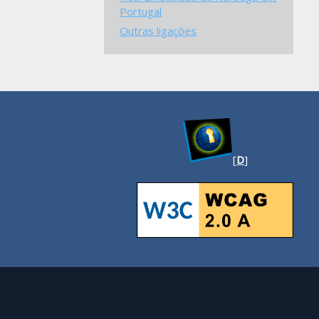
Portugal
Outras ligações
[
D
]