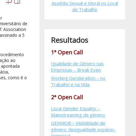
Assédio Sexual e Moral no Local
de Trabalho
o
iversitário de
T Association
 assinado a 5
Resultados
1ª Open Call
procedimento
ração ao
Igualdade de Género nas
o apontada
Empresas – Break Even
ácia,
íses, como é o
Working Genderation – no
Trabalho e na Vida
2ª Open Call
Local Gender Equality –
Mainstreaming de género
GENMOB – Mobilidade de
género: desigualdade espácio-
temporal