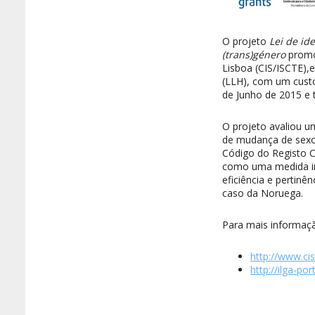
O projeto
Lei de id
(trans)género
promov
Lisboa (CIS/ISCTE),
(LLH), com um custo
de Junho de 2015 e 
O projeto avaliou u
de mudança de sexo 
Código do Registo C
como uma medida ino
eficiência e pertinê
caso da Noruega.
Para mais informaçã
http://www.cis
http://ilga-po