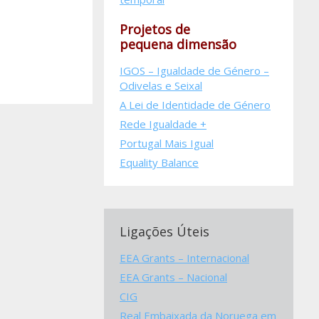
Projetos de
pequena dimensão
IGOS – Igualdade de Género –
Odivelas e Seixal
A Lei de Identidade de Género
Rede Igualdade +
Portugal Mais Igual
Equality Balance
Ligações Úteis
EEA Grants – Internacional
EEA Grants – Nacional
CIG
Real Embaixada da Noruega em