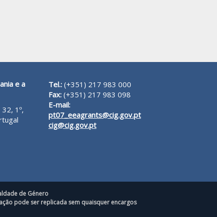
ania e a
Tel.:
(+351) 217 983 000
Fax:
(+351) 217 983 098
E-mail:
 32, 1º,
pt07_eeagrants@cig.gov.pt
rtugal
cig@cig.gov.pt
ualdade de Género
rmação pode ser replicada sem quaisquer encargos